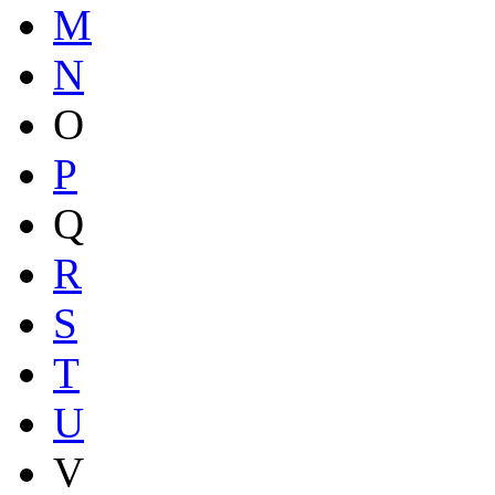
M
N
O
P
Q
R
S
T
U
V