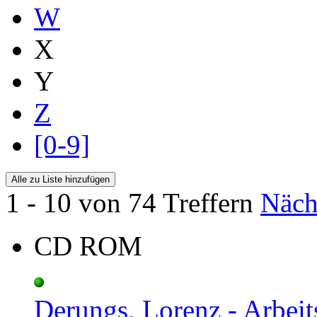
W
X
Y
Z
[0-9]
1 - 10 von 74 Treffern
Näch
CD ROM
Derungs, Lorenz - Arbeits