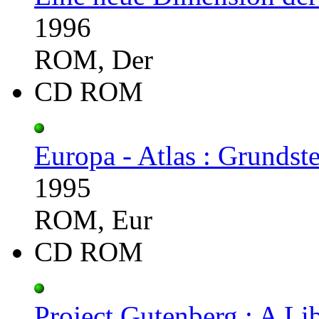
1996
ROM, Der
CD ROM
Europa - Atlas : Grundst
1995
ROM, Eur
CD ROM
Project Gutenberg : A Lib