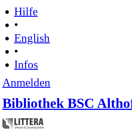
Hilfe
•
English
•
Infos
Anmelden
Bibliothek BSC Altho