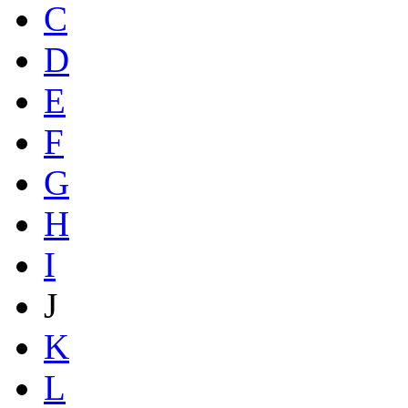
C
D
E
F
G
H
I
J
K
L