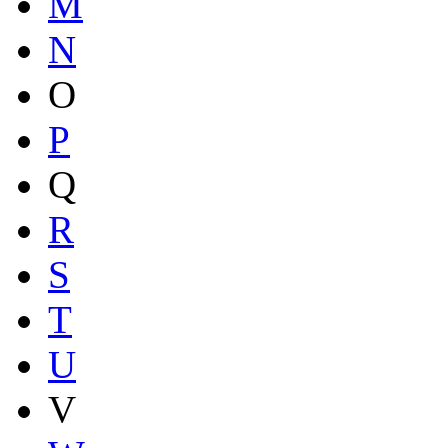
M
N
O
P
Q
R
S
T
U
V