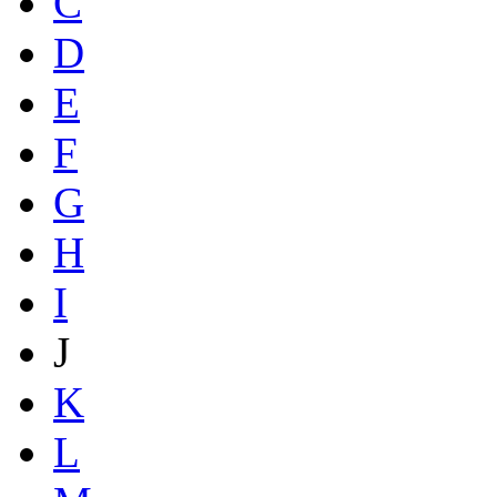
C
D
E
F
G
H
I
J
K
L