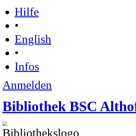
Hilfe
•
English
•
Infos
Anmelden
Bibliothek BSC Altho