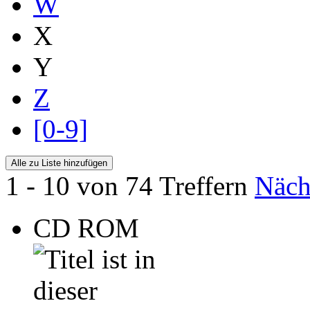
W
X
Y
Z
[0-9]
1 - 10 von 74 Treffern
Näch
CD ROM