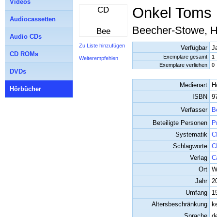
Videos
Onkel Toms 
CD
Audiocassetten
Beecher-Stowe, Ha
Bee
Audio CDs
Zu Liste hinzufügen
Verfügbar
J
CD ROMs
Exemplare gesamt
1
Weiterempfehlen
Exemplare verliehen
0
DVDs
Medienart
H
Hörbücher
ISBN
9
Verfasser
B
Beteiligte Personen
P
Systematik
C
Schlagworte
C
Verlag
C
Ort
W
Jahr
2
Umfang
1
Altersbeschränkung
k
Sprache
d