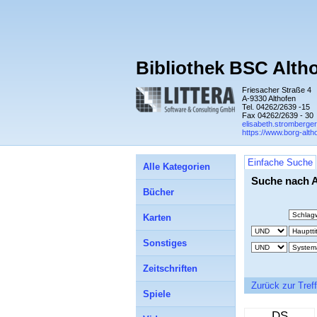
Bibliothek BSC Alth
Friesacher Straße 4
A-9330 Althofen
Tel. 04262/2639 -15
Fax 04262/2639 - 30
elisabeth.stromberge
https://www.borg-altho
Einfache Suche
Alle Kategorien
Suche nach 
Bücher
Karten
Sonstiges
Zeitschriften
Zurück zur Treff
Spiele
DS