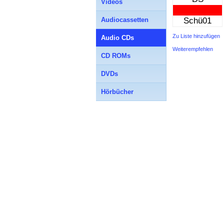
Videos
Audiocassetten
Schü01
Zu Liste hinzufügen
Audio CDs
Weiterempfehlen
CD ROMs
DVDs
Hörbücher