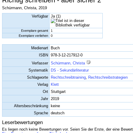
Richtig schreiben - aber sicher 2
Schürmann, Christa, 2019
Verfügbar
Ja (1)
Exemplare gesamt
1
Exemplare verliehen
0
Medienart
Buch
ISBN
978-3-12-217912-0
Verfasser
Schürmann, Christa
Systematik
DS - Sekundärliteratur
Schlagworte
Rechtschreibtraining
,
Rechtschreibstrategien
Verlag
Klett
Ort
Stuttgart
Jahr
2019
Altersbeschränkung
keine
Sprache
deutsch
Leserbewertungen
Es liegen noch keine Bewertungen vor. Seien Sie der Erste, der eine Bewert