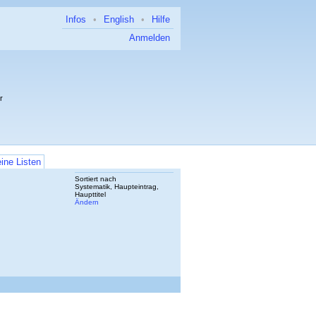
Infos
•
English
•
Hilfe
Anmelden
r
ine Listen
Sortiert nach
Systematik, Haupteintrag,
Haupttitel
Ändern