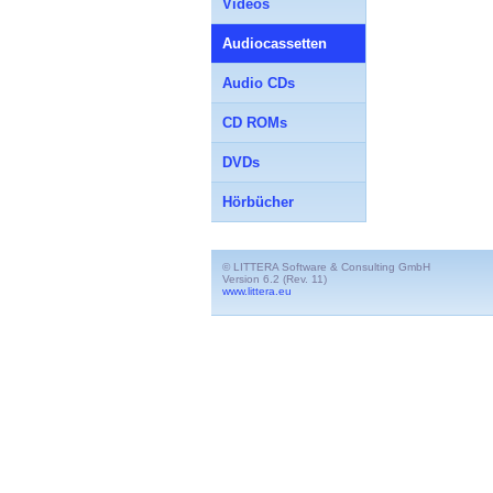
Videos
Audiocassetten
Audio CDs
CD ROMs
DVDs
Hörbücher
© LITTERA Software & Consulting GmbH
Version 6.2 (Rev. 11)
www.littera.eu