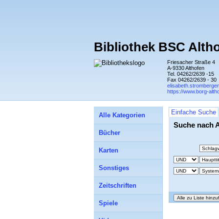
Bibliothek BSC Alth
Friesacher Straße 4
A-9330 Althofen
Tel. 04262/2639 -15
Fax 04262/2639 - 30
elisabeth.stromberge
https://www.borg-altho
Einfache Suche
Alle Kategorien
Suche nach 
Bücher
Karten
Sonstiges
Zeitschriften
Spiele