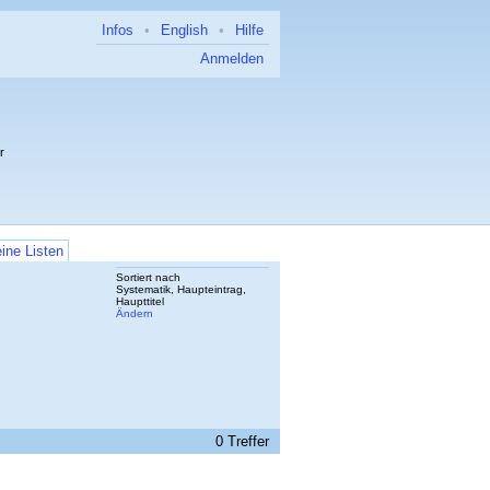
Infos
•
English
•
Hilfe
Anmelden
r
ine Listen
Sortiert nach
Systematik, Haupteintrag,
Haupttitel
Ändern
0 Treffer